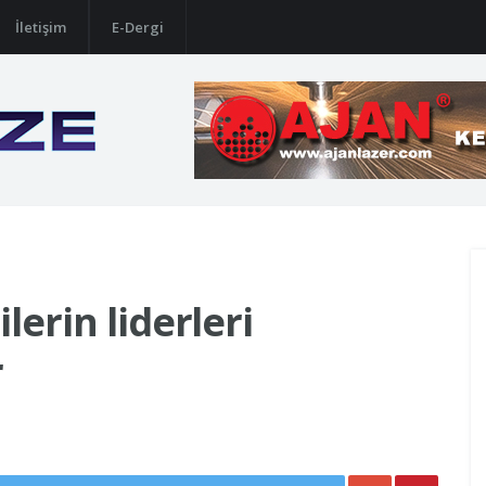
İletişim
E-Dergi
lerin liderleri
r