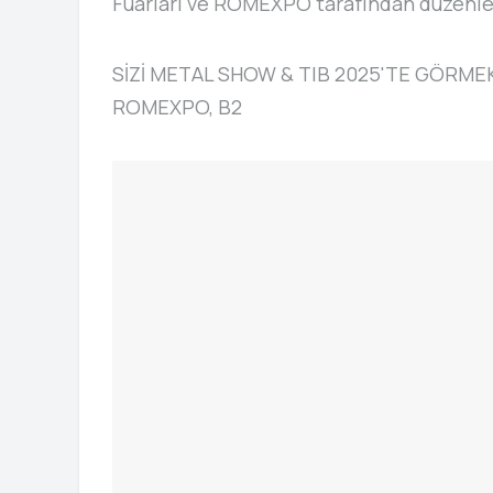
Fuarları ve ROMEXPO tarafından düzenl
SİZİ METAL SHOW & TIB 2025'TE GÖRMEK 
 THERMOFORMING
ROMEXPO, B2
NES
İKRA MAKINA TANITIM